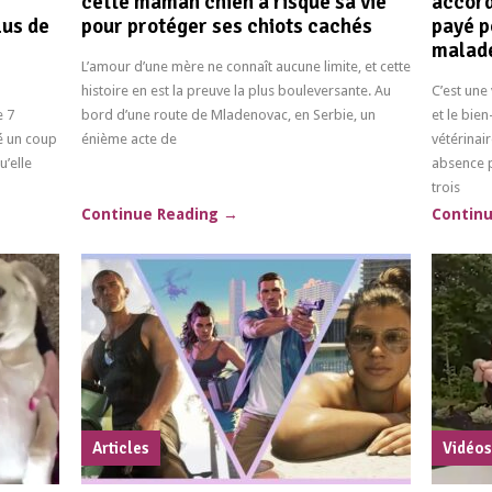
cette maman chien a risqué sa vie
accord
lus de
pour protéger ses chiots cachés
payé p
malade
L’amour d’une mère ne connaît aucune limite, et cette
histoire en est la preuve la plus bouleversante. Au
C’est une 
e 7
bord d’une route de Mladenovac, en Serbie, un
et le bien
é un coup
énième acte de
vétérinai
’elle
absence p
trois
Continue Reading
→
Contin
Articles
Vidéo