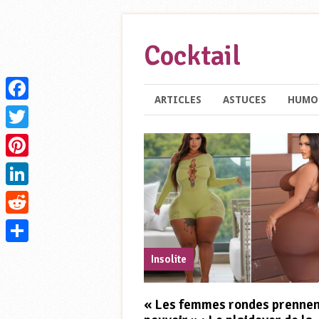
Cocktail
ARTICLES
ASTUCES
HUMO
Facebook
Twitter
Pinterest
LinkedIn
Reddit
Partager
insolite
« Les femmes rondes prennen