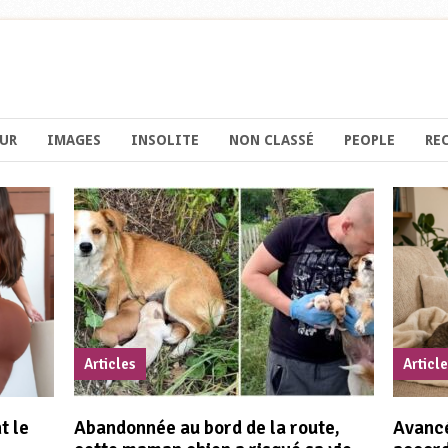
UR
IMAGES
INSOLITE
NON CLASSÉ
PEOPLE
RE
Articles
Articl
t le
Abandonnée au bord de la route,
Avancé