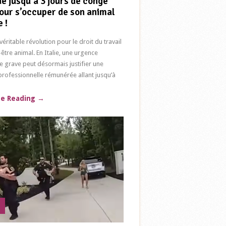
e jusqu’à 3 jours de congé
our s’occuper de son animal
 !
véritable révolution pour le droit du travail
-être animal. En Italie, une urgence
re grave peut désormais justifier une
rofessionnelle rémunérée allant jusqu’à
ue Reading
→
s