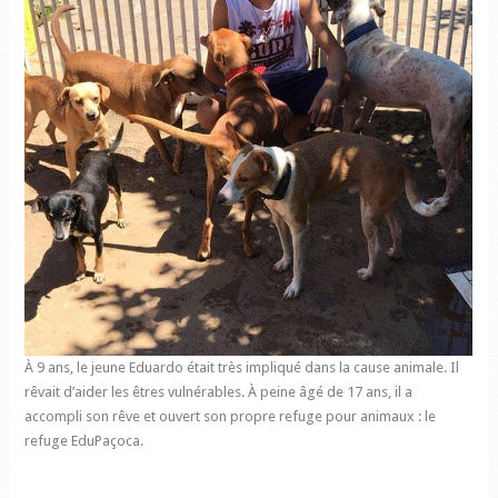
À 9 ans, le jeune Eduardo était très impliqué dans la cause animale. Il
rêvait d’aider les êtres vulnérables. À peine âgé de 17 ans, il a
accompli son rêve et ouvert son propre refuge pour animaux : le
refuge EduPaçoca.