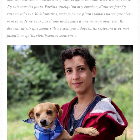
J’y suis tous les jours. Parfois, quelqu’un m’y emmène, d’autres fois j’y
vais en vélo sur 30 kilomètres, mais je ne me plains jamais parce que c’est
mon rêve. Je ne veux pas d’une niche mais d’une maison pour eux. Ils
doivent savoir que même s’ils ne sont pas adoptés, ils resteront avec moi
jusqu’à ce qu’ils vieillissent et meurent ».