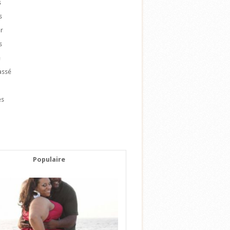
s
s
r
s
e
assé
e
es
Populaire