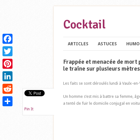
Cocktail
ARTICLES
ASTUCES
HUMO
Facebook
Frappée et menacée de mort pa
Twitter
le traîne sur plusieurs mètre
Pinterest
Les faits se sont déroulés lundi à Vaulx-en-
LinkedIn
Un homme s’est mis à battre sa femme, âgée
Reddit
a tenté de fuir le domicile conjugal en voitu
Pin It
Partager