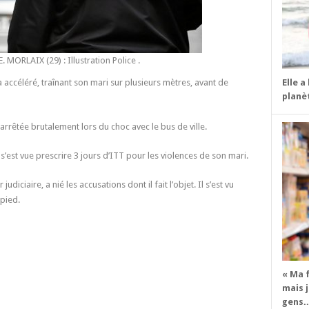
RLAIX (29) : Illustration Police .
Elle a
accéléré, traînant son mari sur plusieurs mètres, avant de
planèt
t arrêtée brutalement lors du choc avec le bus de ville.
s’est vue prescrire 3 jours d’ITT pour les violences de son mari.
judiciaire, a nié les accusations dont il fait l’objet. Il s’est vu
 pied.
« Ma 
mais j
gens..