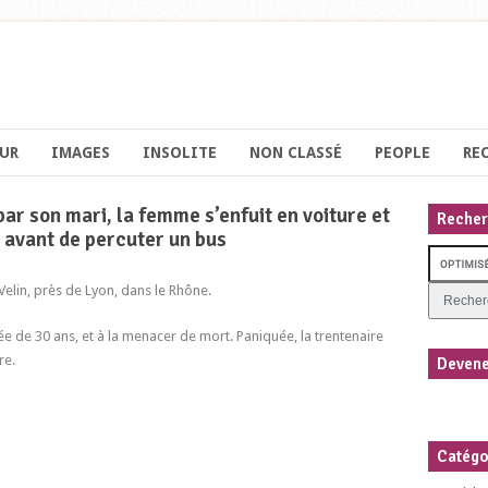
UR
IMAGES
INSOLITE
NON CLASSÉ
PEOPLE
RE
r son mari, la femme s’enfuit en voiture et
Recher
s avant de percuter un bus
Velin, près de Lyon, dans le Rhône.
 de 30 ans, et à la menacer de mort. Paniquée, la trentenaire
re.
Devene
Catégo