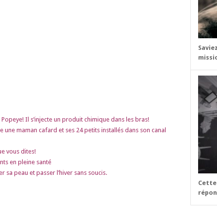
Savie
missi
opeye! Il s’injecte un produit chimique dans les bras!
vre une maman cafard et ses 24 petits installés dans son canal
e vous dites!
nts en pleine santé
r sa peau et passer l’hiver sans soucis.
Cette
répond