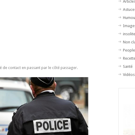
Article
Astuce
Humou
Image
insolit
Non cl
Peopl
Recett
Santé
lé de contact en passant par le côté passager.
Vidéos