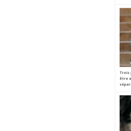
t
dIn
dit
Partager
Trois
être 
sépare