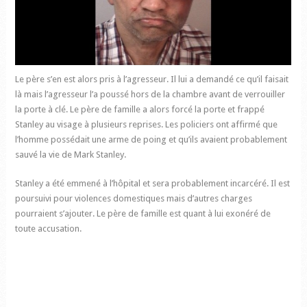
Le père s’en est alors pris à l’agresseur. Il lui a demandé ce qu’il faisait
là mais l’agresseur l’a poussé hors de la chambre avant de verrouiller
la porte à clé. Le père de famille a alors forcé la porte et frappé
Stanley au visage à plusieurs reprises. Les policiers ont affirmé que
l’homme possédait une arme de poing et qu’ils avaient probablement
sauvé la vie de Mark Stanley.
Stanley a été emmené à l’hôpital et sera probablement incarcéré. Il est
poursuivi pour violences domestiques mais d’autres charges
pourraient s’ajouter. Le père de famille est quant à lui exonéré de
toute accusation.