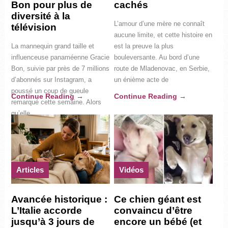
Bon pour plus de
cachés
diversité à la
L’amour d’une mère ne connaît
télévision
aucune limite, et cette histoire en
La mannequin grand taille et
est la preuve la plus
influenceuse panaméenne Gracie
bouleversante. Au bord d’une
Bon, suivie par près de 7 millions
route de Mladenovac, en Serbie,
d’abonnés sur Instagram, a
un énième acte de
poussé un coup de gueule
Continue Reading
→
Continue Reading
→
remarqué cette semaine. Alors
qu’elle
Articles
Vidéos
Avancée historique :
Ce chien géant est
L’Italie accorde
convaincu d’être
jusqu’à 3 jours de
encore un bébé (et