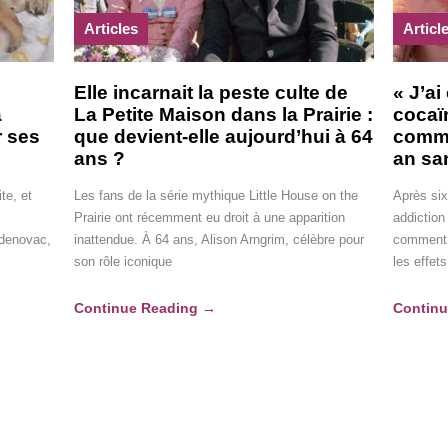
Articles
Articl
Elle incarnait la peste culte de
« J’ai
a
La Petite Maison dans la Prairie :
cocaï
r ses
que devient-elle aujourd’hui à 64
comme
ans ?
an sa
te, et
Les fans de la série mythique Little House on the
Après six
Prairie ont récemment eu droit à une apparition
addiction
adenovac,
inattendue. À 64 ans, Alison Arngrim, célèbre pour
comment e
son rôle iconique
les effets
Continue Reading
→
Contin