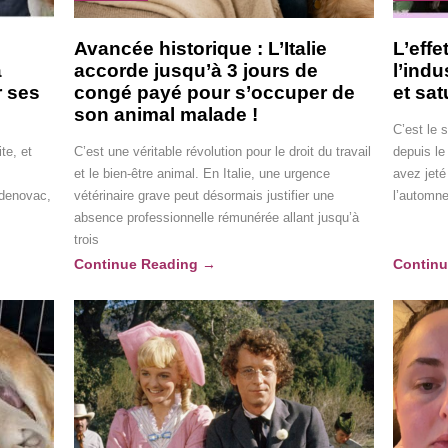
Avancée historique : L’Italie
L’effe
a
accorde jusqu’à 3 jours de
l’indu
r ses
congé payé pour s’occuper de
et sa
son animal malade !
C’est le
te, et
C’est une véritable révolution pour le droit du travail
depuis le
et le bien-être animal. En Italie, une urgence
avez jeté
adenovac,
vétérinaire grave peut désormais justifier une
l’automne
absence professionnelle rémunérée allant jusqu’à
trois
Continue Reading
→
Contin