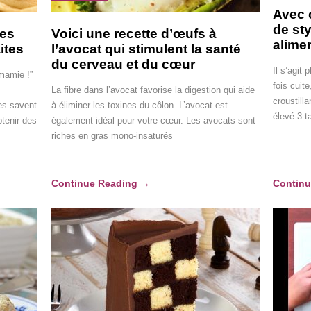
Avec 
de st
ies
Voici une recette d’œufs à
alime
ites
l’avocat qui stimulent la santé
du cerveau et du cœur
Il s’agit
 mamie !”
fois cuit
La fibre dans l’avocat favorise la digestion qui aide
croustill
es savent
à éliminer les toxines du côlon. L’avocat est
élevé 3 t
btenir des
également idéal pour votre cœur. Les avocats sont
riches en gras mono-insaturés
Continue Reading
→
Contin