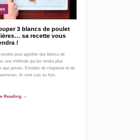
tes
couper 3 blancs de poulet
nières… sa recette vous
endra !
 recette pour apprêter des blancs de
ec une méthode qui les rendra plus
x que jamais. Enrobés de chapelure et de
armesan, ils sont cuis au four,
ue Reading
→