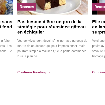
Recettes
Recet
u sans
Pas besoin d’être un pro de la
Elle 
i fond
stratégie pour réussir ce gâteau
en la
en échiquier
surpr
 à faire,
Vos convives vont devoir s’incliner face au coup de
Voici une
ents. Les
maître de ce dessert qui peut impressionner, mais
poulet av
arine – 2
pourtant simple à réaliser. Que la partie commence
savoureu
!Sur le plan de
fromage p
Continue Reading
→
Contin