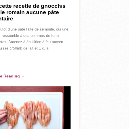
cette recette de gnocchis
yle romain aucune pâte
ntaire
 plutôt d’une pâte faite de semoule, qui une
e, ressemble à des pommes de terre
antes. Amenez à ébullition à feu moyen-
asses (750ml) de lait et 1 c. à
ue Reading
→