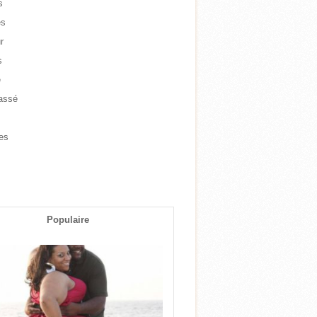
s
es
r
s
e
assé
e
es
s
Populaire