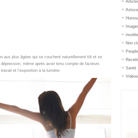
Article
Astuc
Humou
Image
insolit
Non cl
Peopl
 aux plus âgées qui se couchent naturellement tôt et se
Recett
 de dépression, même après avoir tenu compte de facteurs
Santé
avail et l’exposition à la lumière.
Vidéo