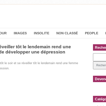
OUR
IMAGES
INSOLITE
NON CLASSÉ
PEOPLE
e réveiller tôt le lendemain rend une
Reche
de développer une dépression
 tôt le soir et se réveiller tôt le lendemain rend une femme
ession.
Devene
Catégo