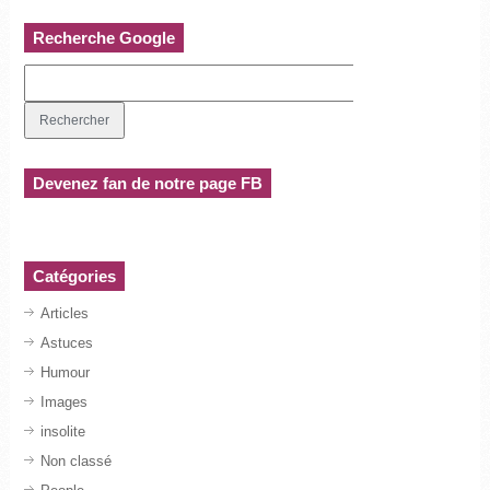
Recherche Google
Devenez fan de notre page FB
Catégories
Articles
Astuces
Humour
Images
insolite
Non classé