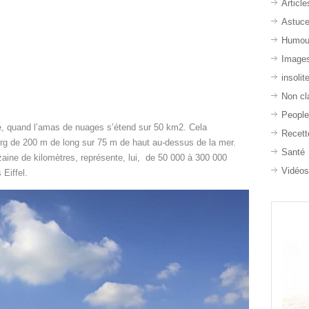
Article
Astuc
Humou
Image
insolit
Non cl
Peopl
é, quand l’amas de nuages s’étend sur 50 km2. Cela
Recett
berg de 200 m de long sur 75 m de haut au-dessus de la mer.
Santé
zaine de kilomètres, représente, lui, de 50 000 à 300 000
Vidéo
 Eiffel.