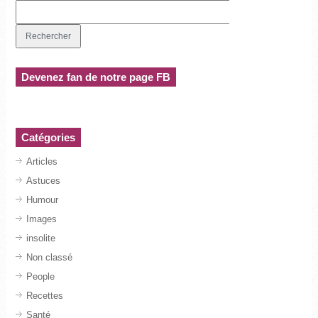
Devenez fan de notre page FB
Catégories
Articles
Astuces
Humour
Images
insolite
Non classé
People
Recettes
Santé