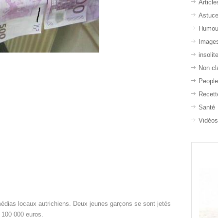
Article
Astuc
Humou
Image
insolit
Non cl
Peopl
Recett
Santé
Vidéo
médias locaux autrichiens. Deux jeunes garçons se sont jetés
 100 000 euros.