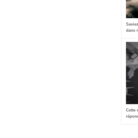
Savie
dans n
Cette
répond