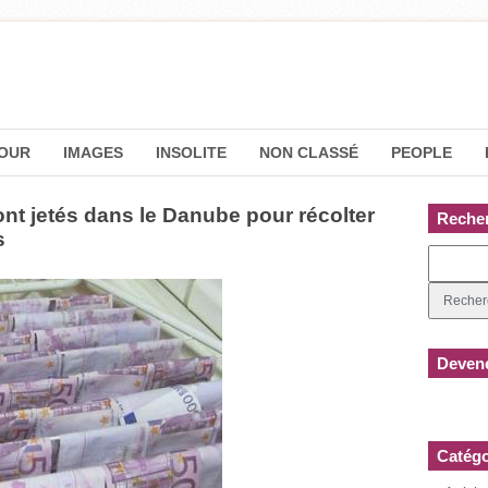
OUR
IMAGES
INSOLITE
NON CLASSÉ
PEOPLE
nt jetés dans le Danube pour récolter
Reche
s
Devene
Catégo