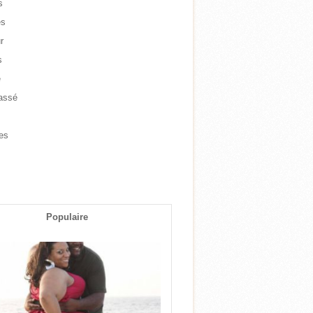
s
es
r
s
e
assé
e
es
s
Populaire