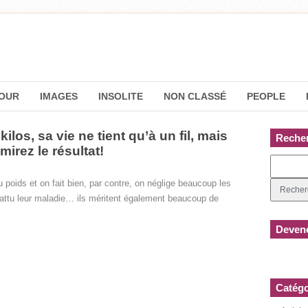
OUR
IMAGES
INSOLITE
NON CLASSÉ
PEOPLE
ilos, sa vie ne tient qu’à un fil, mais
Reche
mirez le résultat!
 poids et on fait bien, par contre, on néglige beaucoup les
ttu leur maladie… ils méritent également beaucoup de
Devene
Catégo