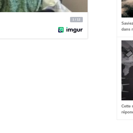
Savie
dans n
dIn
dit
Partager
Cette
répond