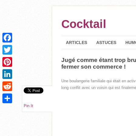
Cocktail
ARTICLES
ASTUCES
HUM
Facebook
Jugé comme étant trop bru
Twitter
fermer son commerce !
Pinterest
Une boulangerie familiale qui était en act
LinkedIn
long conflit avec un voisin qui est finalem
Reddit
Pin It
Partager