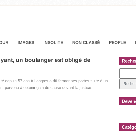
OUR
IMAGES
INSOLITE
NON CLASSÉ
PEOPLE
yant, un boulanger est obligé de
Reche
ivité depuis 57 ans à Langres a dû fermer ses portes suite à un
ent parvenu à obtenir gain de cause devant la justice.
Devene
Catégo