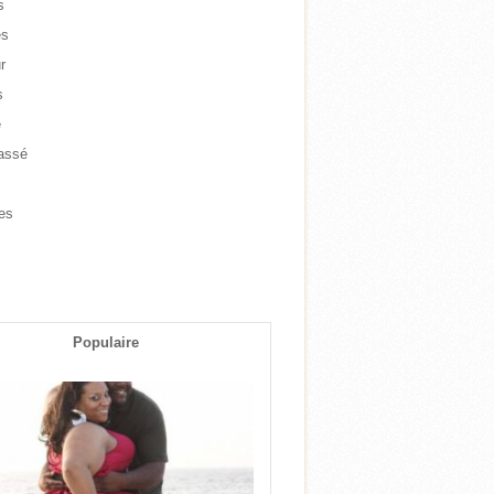
s
es
r
s
e
assé
e
es
s
Populaire