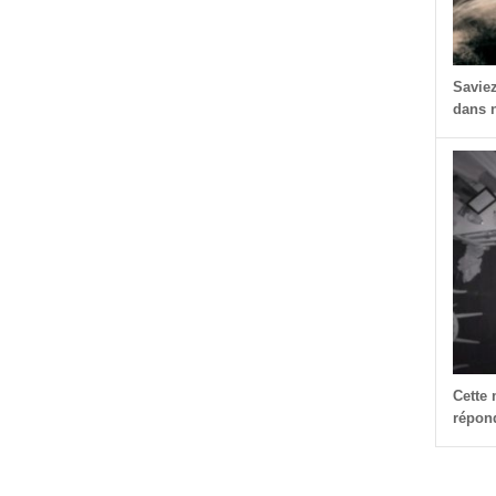
Savie
dans n
dIn
dit
Partager
Cette
répond