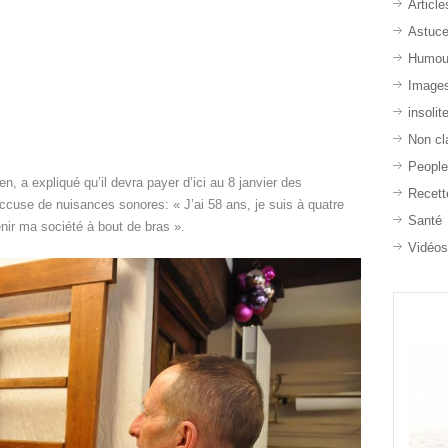
Article
Astuc
Humou
Image
insolit
Non cl
Peopl
ien, a expliqué qu’il devra payer d’ici au 8 janvier des
Recett
’accuse de nuisances sonores: « J’ai 58 ans, je suis à quatre
Santé
tenir ma société à bout de bras ».
Vidéo