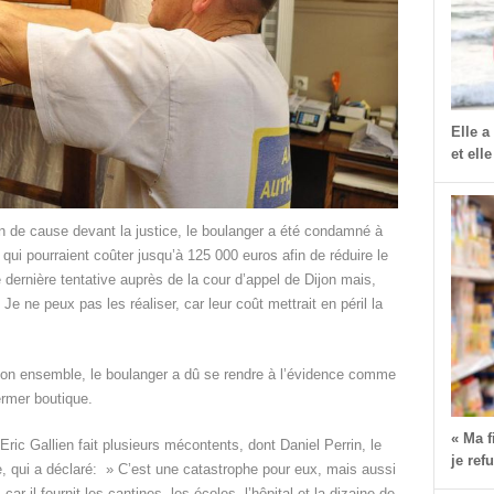
Elle a
et elle
n de cause devant la justice, le boulanger a été condamné à
qui pourraient coûter jusqu’à 125 000 euros afin de réduire le
e dernière tentative auprès de la cour d’appel de Dijon mais,
 Je ne peux pas les réaliser, car leur coût mettrait en péril la
 son ensemble, le boulanger a dû se rendre à l’évidence comme
fermer boutique.
« Ma 
ic Gallien fait plusieurs mécontents, dont Daniel Perrin, le
je ref
e, qui a déclaré: » C’est une catastrophe pour eux, mais aussi
ar il fournit les cantines, les écoles, l’hôpital et la dizaine de