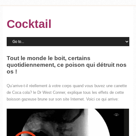
Cocktail
Tout le monde le boit, certains
quotidiennement, ce poison qui détruit nos
os !
Qu’arrive-t-il réellement à votre corps quand vous buvez une canette
de Coca cola? le Dr West Conner, explique tous les effets de cette
boisson gazeuse brune sur son site Internet. Voici ce qui arrive: