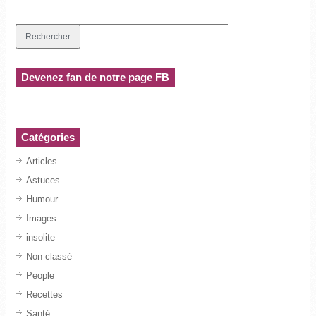
Devenez fan de notre page FB
Catégories
Articles
Astuces
Humour
Images
insolite
Non classé
People
Recettes
Santé