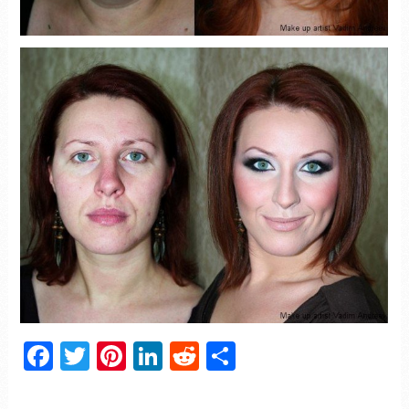
Facebook
Twitter
Pinterest
LinkedIn
Reddit
Partager