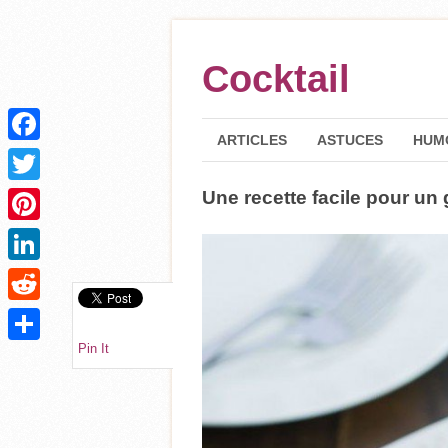
Cocktail
ARTICLES
ASTUCES
HUM
Facebook
Une recette facile pour un 
Twitter
Pinterest
LinkedIn
Reddit
Pin It
Partager