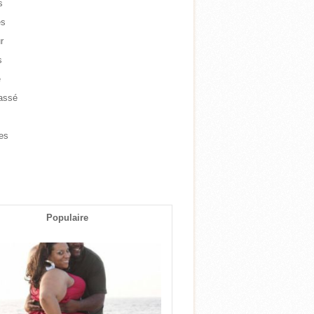
s
es
r
s
e
assé
e
es
s
Populaire