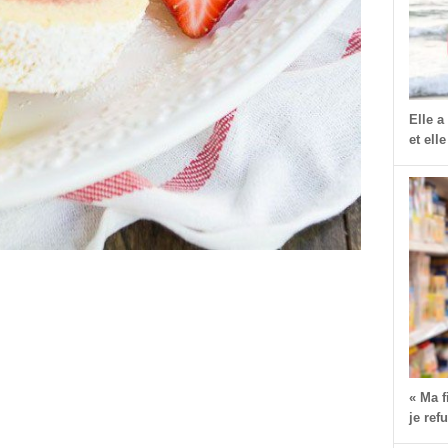
Elle a
et elle
« Ma 
je ref