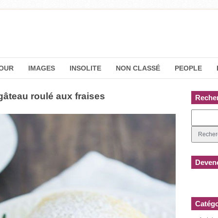
OUR
IMAGES
INSOLITE
NON CLASSÉ
PEOPLE
gâteau roulé aux fraises
Reche
Devene
Catégo