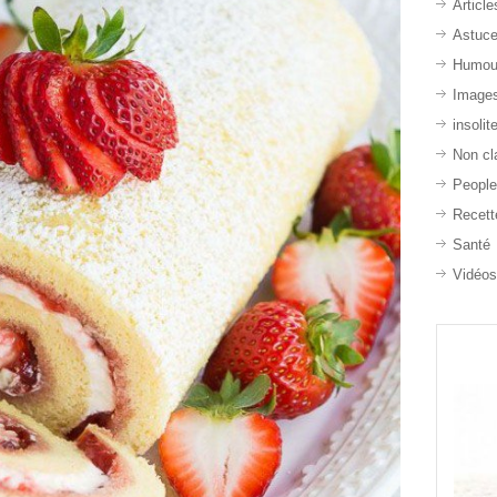
Article
Astuc
Humou
Image
insolit
Non cl
Peopl
Recett
Santé
Vidéo