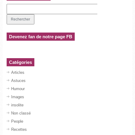
Devenez fan de notre page FB
Catégories
Articles
Astuces
Humour
Images
insolite
Non classé
People
Recettes