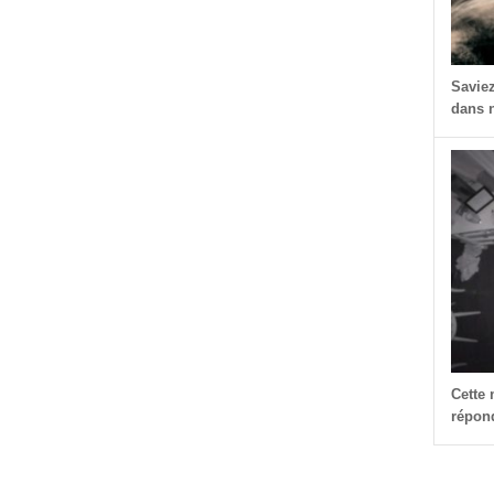
Savie
dans n
Cette
répond