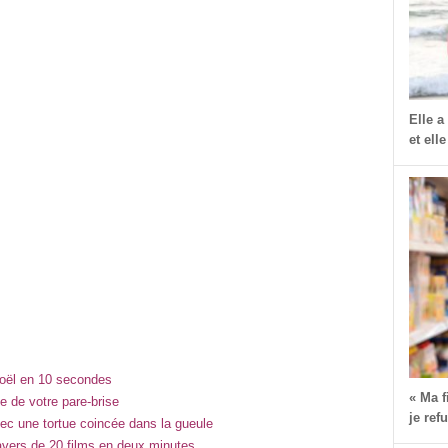
Elle a
et elle
Noël en 10 secondes
« Ma 
e de votre pare-brise
je ref
vec une tortue coincée dans la gueule
ravers de 20 films en deux minutes