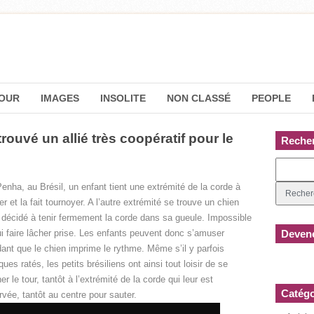
OUR
IMAGES
INSOLITE
NON CLASSÉ
PEOPLE
rouvé un allié très coopératif pour le
Reche
enha, au Brésil, un enfant tient une extrémité de la corde à
er et la fait tournoyer. A l’autre extrémité se trouve un chien
 décidé à tenir fermement la corde dans sa gueule. Impossible
ui faire lâcher prise. Les enfants peuvent donc s’amuser
Devene
ant que le chien imprime le rythme. Même s’il y parfois
ques ratés, les petits brésiliens ont ainsi tout loisir de se
er le tour, tantôt à l’extrémité de la corde qui leur est
Catégo
rvée, tantôt au centre pour sauter.