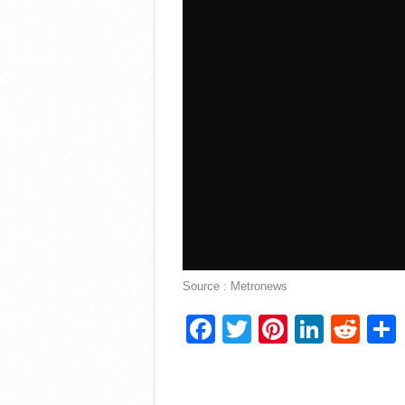
Source : Metronews
Facebook
Twitter
Pinterest
Linke
Red