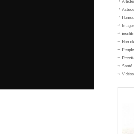
Article
Astuc
Humou
Image
insolit
Non cl
Peopl
Recett
Santé
Vidéo
dIn
dit
Partager