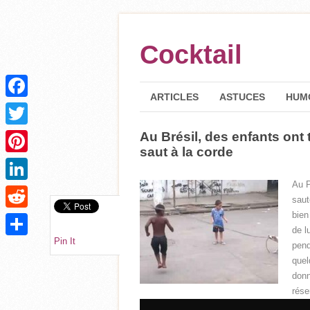
Cocktail
ARTICLES
ASTUCES
HUM
Facebook
Au Brésil, des enfants ont t
Twitter
saut à la corde
Pinterest
Au P
LinkedIn
saut
bien
Reddit
de l
Pin It
pend
Partager
quel
donn
rése