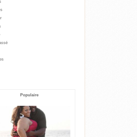
s
es
r
s
e
assé
e
es
s
Populaire