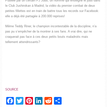
Publiée par un certain PJ Judo, un homme qui enseigne le judo dans
le Club Jushirokan à Madrid, la vidéo du premier combat de deux
petites fillettes est en train de battre tous les records sur Facebook:
elle a déjà été partagée à 200.000 reprises!
Même Teddy Riner, le champion incontestable de la discipline, n’a
pas pu s’empêcher de la montrer à ses fans. A vrai dire, qui ne
craquerait pas face à ces deux petits bouts maladroits mais
tellement attendrissants?
SOURCE
Facebook
Twitter
Pinterest
LinkedIn
Reddit
Partager