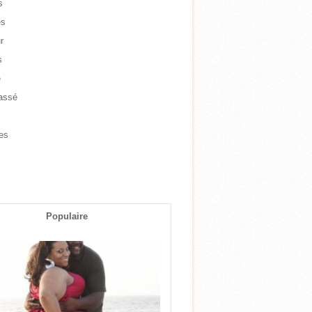
s
es
r
s
e
assé
e
es
s
Populaire