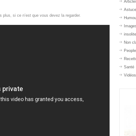
Article
Astuc
as plus, si ce n’est que vous devez la regarder.
Humou
Image
insolit
Non cl
Peopl
Recett
Santé
Vidéo