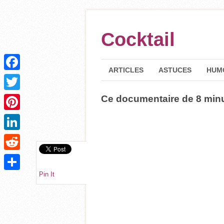
Cocktail
ARTICLES
ASTUCES
HUM
Facebook
Ce documentaire de 8 minu
Twitter
Pinterest
LinkedIn
Reddit
Pin It
Partager