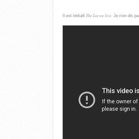
The Lie we live
Il est intitulé
. Je n’en dis p