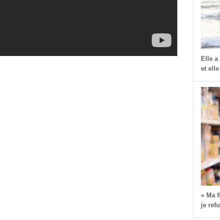
Elle a
et elle
dIn
dit
Partager
« Ma 
je ref