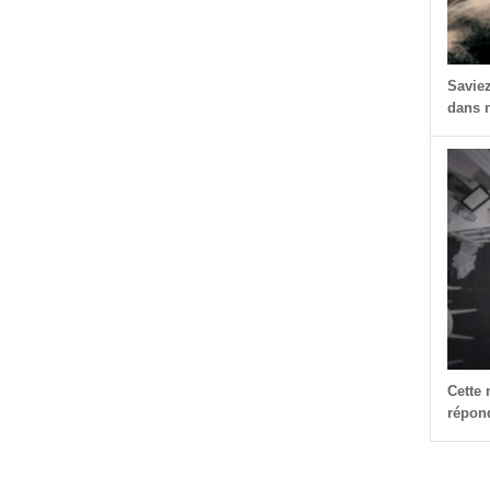
Savie
dans n
Cette
répond