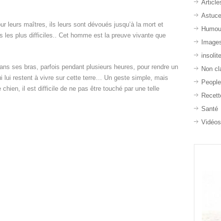
Article
Astuc
ur leurs maîtres, ils leurs sont dévoués jusqu’à la mort et
Humou
 les plus difficiles.. Cet homme est la preuve vivante que
Image
insolit
t dans ses bras, parfois pendant plusieurs heures, pour rendre un
Non cl
i lui restent à vivre sur cette terre… Un geste simple, mais
Peopl
hien, il est difficile de ne pas être touché par une telle
Recett
Santé
Vidéo