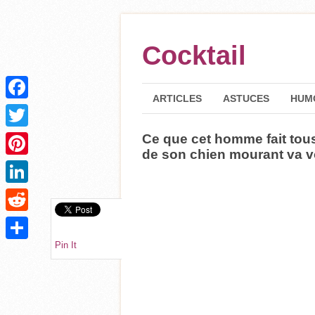
Cocktail
ARTICLES
ASTUCES
HUM
Facebook
Ce que cet homme fait tous
Twitter
de son chien mourant va v
Pinterest
LinkedIn
Reddit
Pin It
Partager