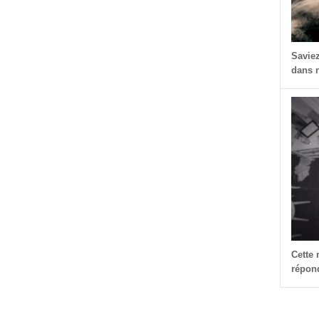
Savie
dans n
Cette
répond