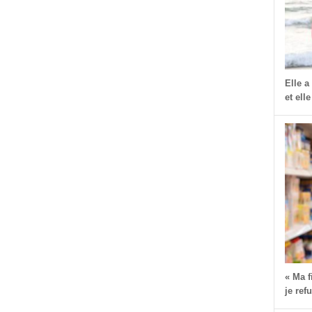
dIn
dit
Partager
Elle a
et elle
« Ma 
je ref