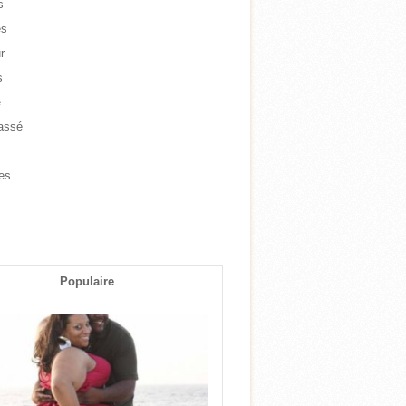
s
es
r
s
e
assé
e
es
s
Populaire