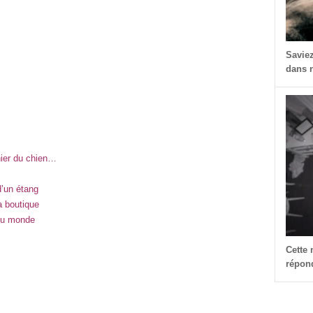
Savie
dans n
nier du chien…
d’un étang
a boutique
 du monde
Cette
répond