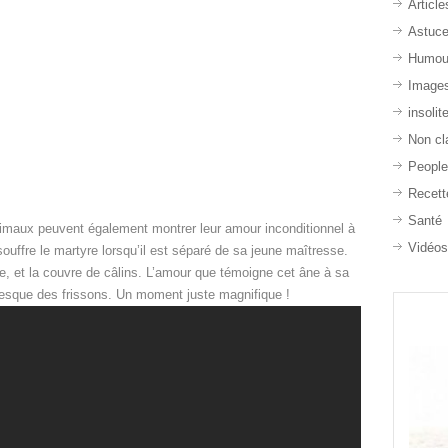
Article
Astuc
Humou
Image
insolit
Non cl
Peopl
Recett
Santé
animaux peuvent également montrer leur amour inconditionnel à
Vidéo
 souffre le martyre lorsqu’il est séparé de sa jeune maîtresse.
elle, et la couvre de câlins. L’amour que témoigne cet âne à sa
presque des frissons. Un moment juste magnifique !