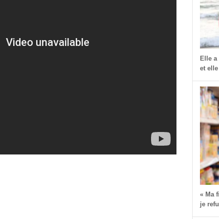
Elle a
et elle
« Ma 
je ref