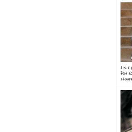
dIn
dit
Partager
Trois 
être a
sépare