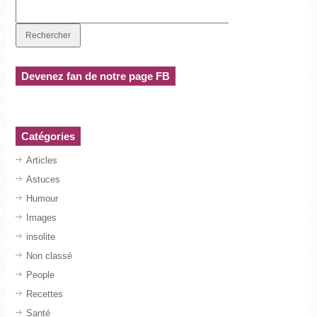
Devenez fan de notre page FB
Catégories
Articles
Astuces
Humour
Images
insolite
Non classé
People
Recettes
Santé