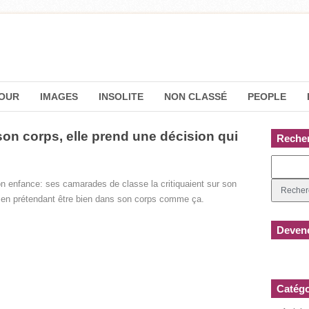
OUR
IMAGES
INSOLITE
NON CLASSÉ
PEOPLE
son corps, elle prend une décision qui
Reche
on enfance: ses camarades de classe la critiquaient sur son
me en prétendant être bien dans son corps comme ça.
Devene
Catégo