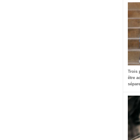
dIn
dit
Partager
Trois 
être a
sépare