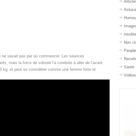
Article
Astuc
Humou
Image
insolit
Non cl
Peopl
lle ne savait pas par où commencer. Les séances
Recett
nts, mais la force de volonté l’a conduite à aller de l’avant.
Santé
90 kg, et peut se considérer comme une femme forte et
Vidéo