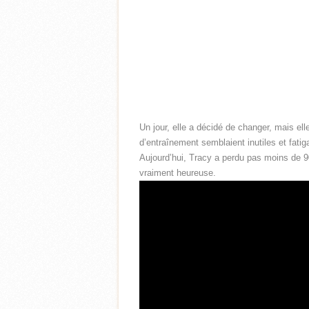
Un jour, elle a décidé de changer, mais e
d’entraînement semblaient inutiles et fatiga
Aujourd’hui, Tracy a perdu pas moins de 
vraiment heureuse.