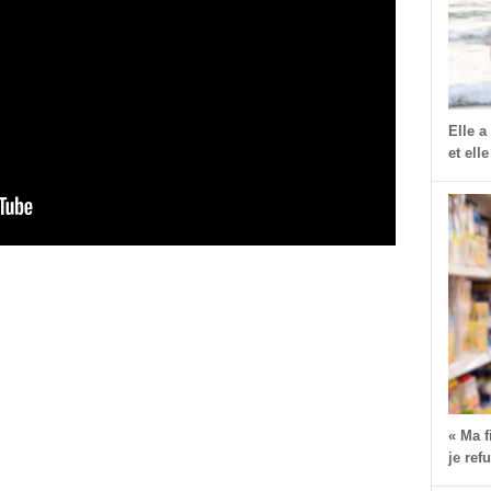
Elle a
et elle
« Ma 
je ref