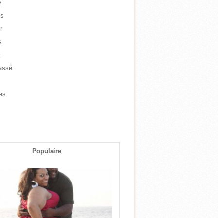
s
es
r
s
e
assé
e
es
s
Populaire