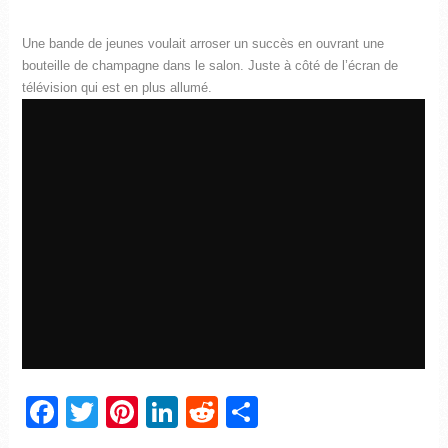
Une bande de jeunes voulait arroser un succès en ouvrant une
bouteille de champagne dans le salon. Juste à côté de l’écran de
télévision qui est en plus allumé.
Facebook
Twitter
Pinterest
LinkedIn
Reddit
Partager