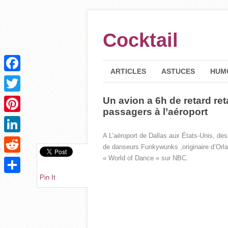
Cocktail
ARTICLES
ASTUCES
HUM
Facebook
Un avion a 6h de retard ret
Twitter
passagers à l’aéroport
Pinterest
A L’aéroport de Dallas aux États-Unis, des
LinkedIn
de danseurs Funkywunks ,originaire d’Orlan
« World of Dance » sur NBC.
Reddit
Pin It
Partager