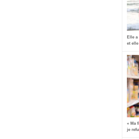
Elle a
et elle
« Ma 
je ref
dIn
dit
Partager