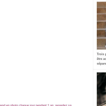
Trois 
être a
sépare
prend en photo chaque jour pendant 1 an, regardez sa