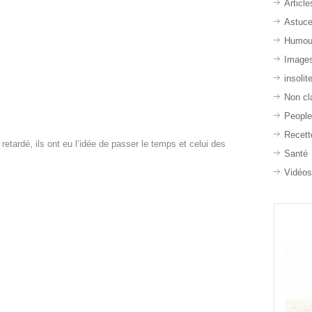
Article
Astuc
Humou
Image
insolit
Non cl
Peopl
Recett
 retardé, ils ont eu l’idée de passer le temps et celui des
Santé
Vidéo