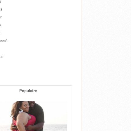
s
es
r
s
e
assé
e
es
s
Populaire