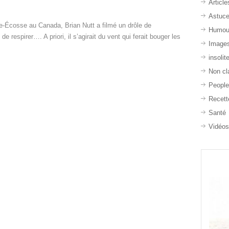
Article
Astuc
e-Écosse au Canada, Brian Nutt a filmé un drôle de
Humou
 respirer…. A priori, il s’agirait du vent qui ferait bouger les
Image
insolit
Non cl
Peopl
Recett
Santé
Vidéo