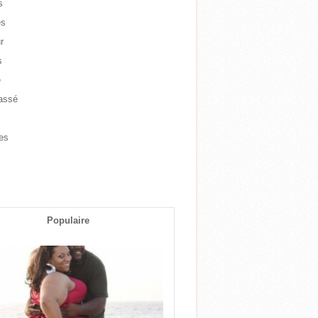
s
es
r
s
e
assé
e
es
s
Populaire