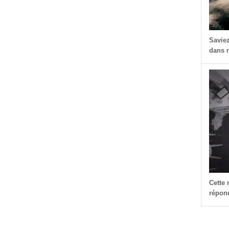
Savie
dans n
Cette
répond