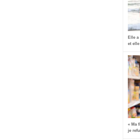
dIn
dit
Partager
Elle a
et elle
« Ma 
je ref