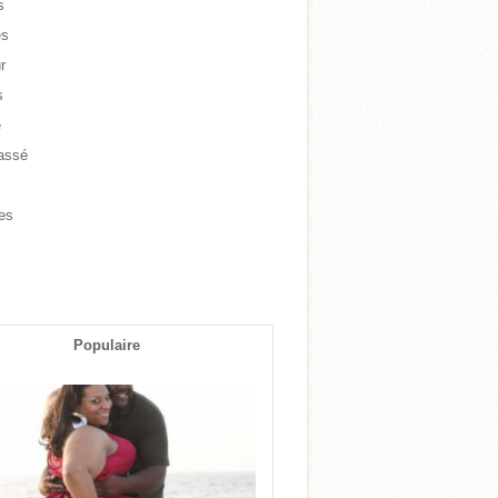
s
es
r
s
e
assé
e
es
s
Populaire