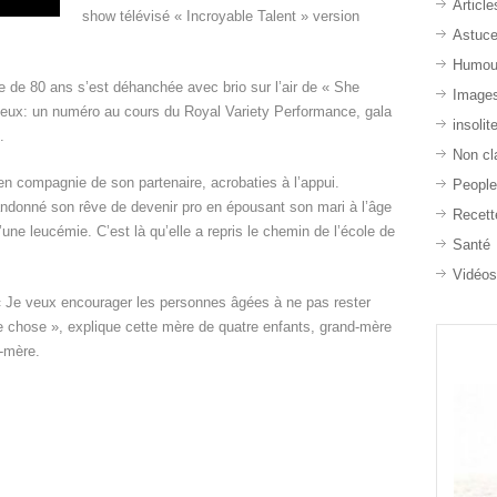
Article
show télévisé « Incroyable Talent » version
Astuc
Humou
 de 80 ans s’est déhanchée avec brio sur l’air de « She
Image
yeux: un numéro au cours du Royal Variety Performance, gala
insolit
.
Non cl
n compagnie de son partenaire, acrobaties à l’appui.
Peopl
ndonné son rêve de devenir pro en épousant son mari à l’âge
Recett
ne leucémie. C’est là qu’elle a repris le chemin de l’école de
Santé
Vidéo
. « Je veux encourager les personnes âgées à ne pas rester
que chose », explique cette mère de quatre enfants, grand-mère
d-mère.