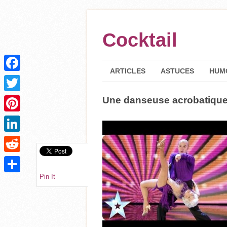
Cocktail
ARTICLES
ASTUCES
HUM
Facebook
Une danseuse acrobatique
Twitter
Pinterest
LinkedIn
Reddit
Pin It
Partager