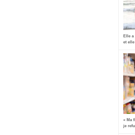
Elle a
dIn
dit
Partager
et elle
« Ma 
je ref