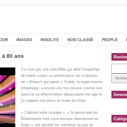
OUR
IMAGES
INSOLITE
NON CLASSÉ
PEOPLE
 à 80 ans
Reche
Ce n’est pas une côte fêlée qui allait l’empêcher
de mener à bien sa performance sur la plateau
de « Britain’s got talent ». Paddy, la super-mamie
britannique, a encore une fois prouvé comme son
talent et sa détermination dépassaient son âge et
Devene
lui valaient une place en finale du show.
« J’admire votre courage », « Je pense que les
Catégo
Britanniques vont vous envoyer directement en
finale », ont décrété les membres du jury du