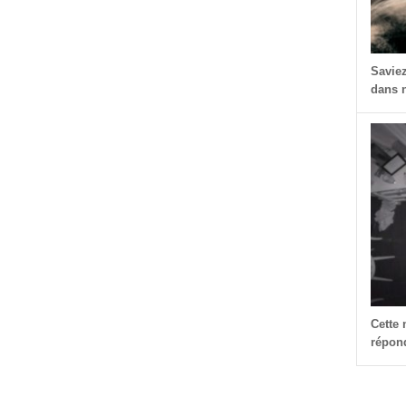
Savie
dans n
Cette
répond