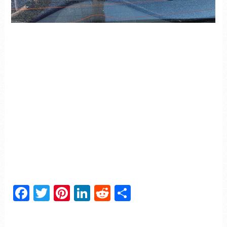
Facebook
Twitter
Pinterest
LinkedIn
Reddit
Partager