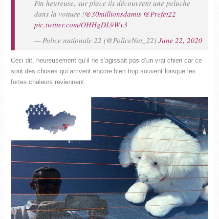
Fin heureuse, sur place ils découvrent une peluche
dans la voiture !
@30millionsdamis
@Prefet22
pic.twitter.com/OHHgDL9Wv3
— Police nationale 22 (@PoliceNat_22)
June 22, 2020
Ceci dit, heureusement qu’il ne s’agissait pas d’un vrai chien car ce
sont des choses qui arrivent encore bien trop souvent lorsque les
fortes chaleurs reviennent.