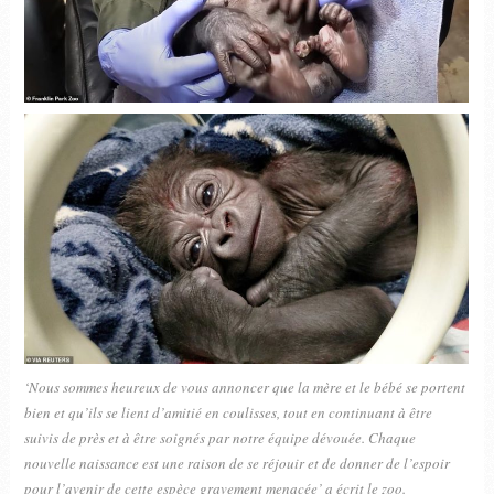
‘Nous sommes heureux de vous annoncer que la mère et le bébé se portent
bien et qu’ils se lient d’amitié en coulisses, tout en continuant à être
suivis de près et à être soignés par notre équipe dévouée. Chaque
nouvelle naissance est une raison de se réjouir et de donner de l’espoir
pour l’avenir de cette espèce gravement menacée’ a écrit le zoo.