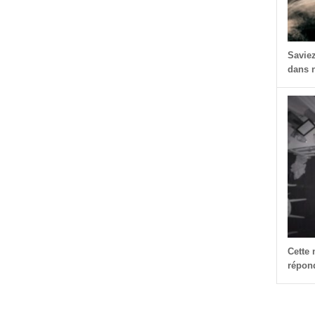
Savie
dans n
dIn
dit
Partager
Cette
répond