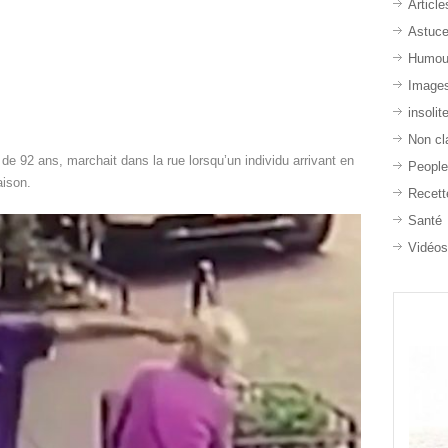
Article
Astuc
Humou
Image
insolit
Non cl
 92 ans, marchait dans la rue lorsqu’un individu arrivant en
Peopl
aison.
Recett
Santé
Vidéo