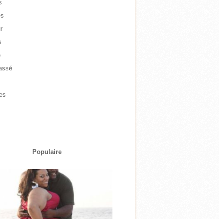
s
es
r
s
e
assé
e
es
s
Populaire