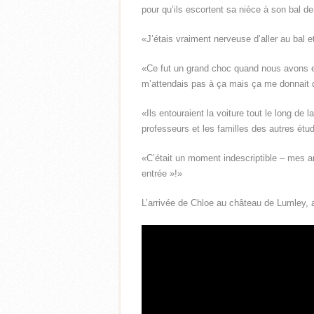
pour qu’ils escortent sa nièce à son bal de
«J’étais vraiment nerveuse d’aller au bal e
«Ce fut un grand choc quand nous avons e
m’attendais pas à ça mais ça me donnait d
«Ils entouraient la voiture tout le long de 
professeurs et les familles des autres étud
«C’était un moment indescriptible – mes am
entrée »!»
L’arrivée de Chloe au château de Lumley,