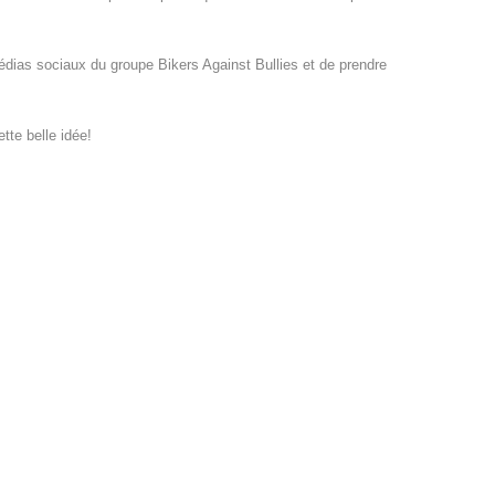
dias sociaux du groupe Bikers Against Bullies et de prendre
tte belle idée!
dIn
dit
Partager