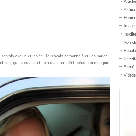
Article
Astuc
Humou
Image
insolit
Non cl
Peopl
e sentais exclue et isolée. Je n’avais personne à qui en parler
Recett
 chose, ça se saurait et cela aurait un effet néfaste encore pire
Santé
Vidéo