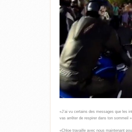
«J’ai vu certains des messages que les i
vas arrêter de respirer dans ton sommeil »
«Chloe travaille avec nous maintenant pour 