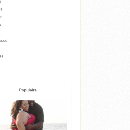
s
es
r
s
e
assé
e
es
s
Populaire