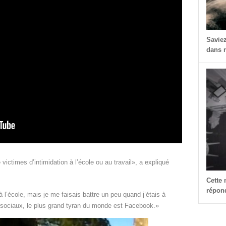
Savie
dans n
ctimes d’intimidation à l’école ou au travail», a expliqué
Cette
répond
 l’école, mais je me faisais battre un peu quand j’étais à
s sociaux, le plus grand tyran du monde est Facebook.»