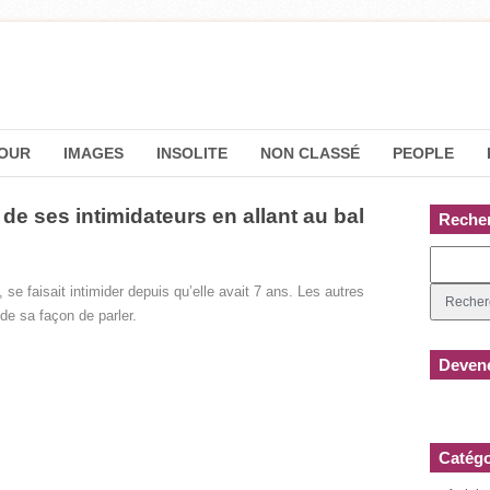
OUR
IMAGES
INSOLITE
NON CLASSÉ
PEOPLE
e ses intimidateurs en allant au bal
Reche
e faisait intimider depuis qu’elle avait 7 ans. Les autres
e sa façon de parler.
Devene
Catégo