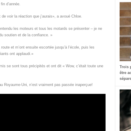
 fin d’année.
t de voir la réaction que j’aurais», a avoué Chloe.
ntendu les moteurs et tous les motards se présenter – je ne
u soutien et de la confiance. »
la route et m’ont ensuite escortée jusqu’à l’école, puis les
iants ont applaudi.»
is se sont tous précipités et ont dit « Wow, c’était toute une
Trois 
être a
sépare
 au Royaume-Uni, n’est vraiment pas passée inaperçue!