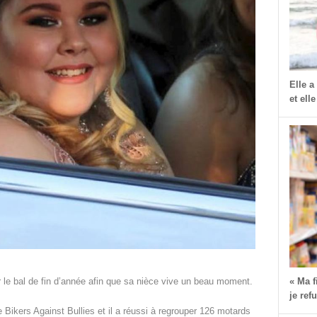
Elle a
et elle
« Ma 
 le bal de fin d’année afin que sa nièce vive un beau moment.
je ref
 Bikers Against Bullies et il a réussi à regrouper 126 motards