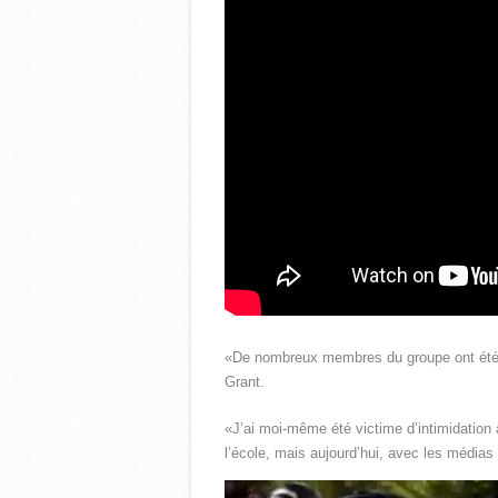
«De nombreux membres du groupe ont été vi
Grant.
«J’ai moi-même été victime d’intimidation à
l’école, mais aujourd’hui, avec les média