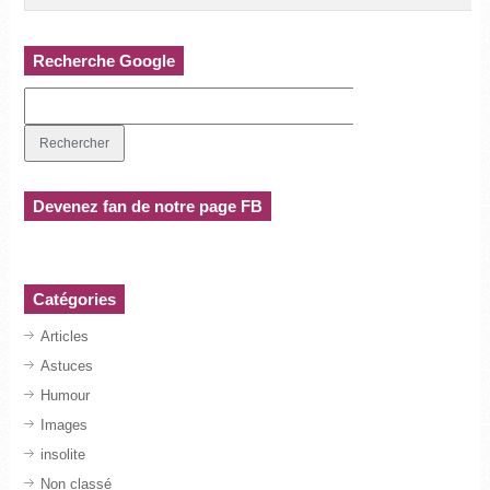
Recherche Google
Devenez fan de notre page FB
Catégories
Articles
Astuces
Humour
Images
insolite
Non classé