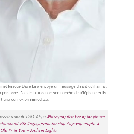
rnet lorsque Dave lui a envoyé un message disant qu’il aimait
r en personne. Jackie lui a donné son numéro de téléphone et ils
ant une connexion immédiate.
reciousmathis995 42yrs.
#bisayangtiktoker
#pinayinusa
sbandandwife
#agegaprelationship
#agegapcouple
♬
Old With You – Anthem Lights