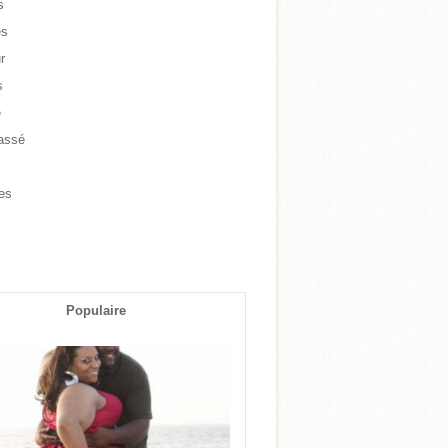
s
es
r
s
e
assé
e
es
s
Populaire