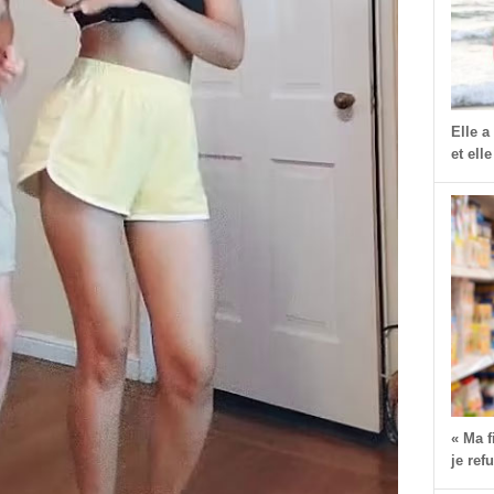
Elle a
et elle
« Ma 
je ref