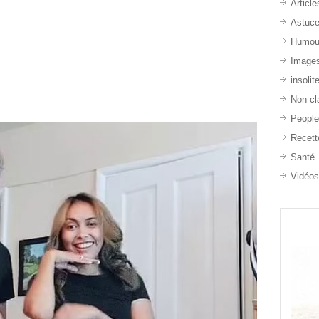
Article
Astuc
Humou
Image
insolit
Non cl
Peopl
Recett
Santé
Vidéo