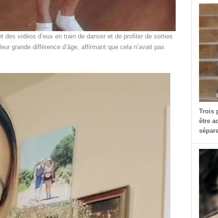
t des vidéos d’eux en train de danser et de profiter de sorties
leur grande différence d’âge, affirmant que cela n’avait pas
Trois 
être a
sépare