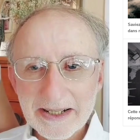
Savie
dans n
Cette
répond