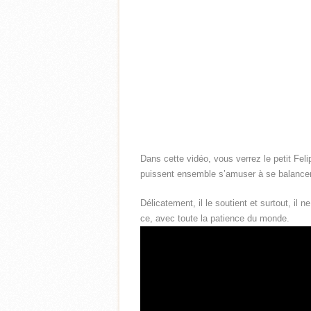
Dans cette vidéo, vous verrez le petit Fel
puissent ensemble s’amuser à se balancer
Délicatement, il le soutient et surtout, il n
ce, avec toute la patience du monde.