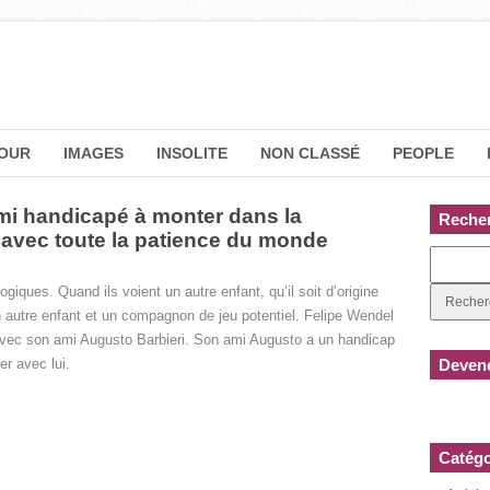
OUR
IMAGES
INSOLITE
NON CLASSÉ
PEOPLE
ami handicapé à monter dans la
Reche
 avec toute la patience du monde
giques. Quand ils voient un autre enfant, qu’il soit d’origine
n autre enfant et un compagnon de jeu potentiel. Felipe Wendel
r avec son ami Augusto Barbieri. Son ami Augusto a un handicap
r avec lui.
Devene
Catégo