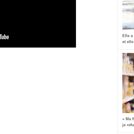
Elle a
et elle
« Ma 
je ref