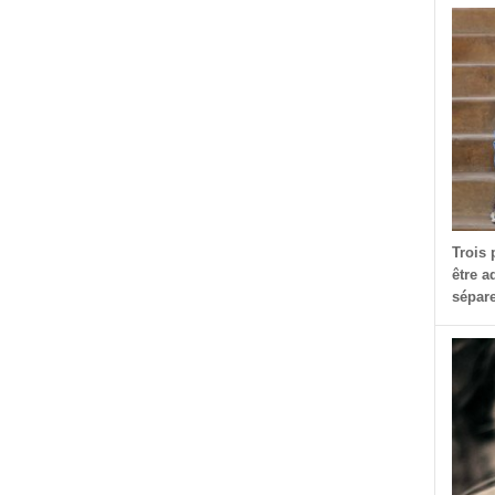
dIn
dit
Partager
Trois 
être a
sépare