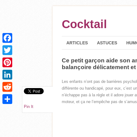
Cocktail
ARTICLES
ASTUCES
HUM
Facebook
Ce petit garçon aide son 
Twitter
balançoire délicatement et
Pinterest
Les enfants n’ont pas de barrières psycholo
LinkedIn
différente ou handicapé, pour eux, c’est u
n’échappe pas à la règle et il adore joue
Reddit
moteur, et ça ne l’empêche pas de s’amuse
Pin It
Partager