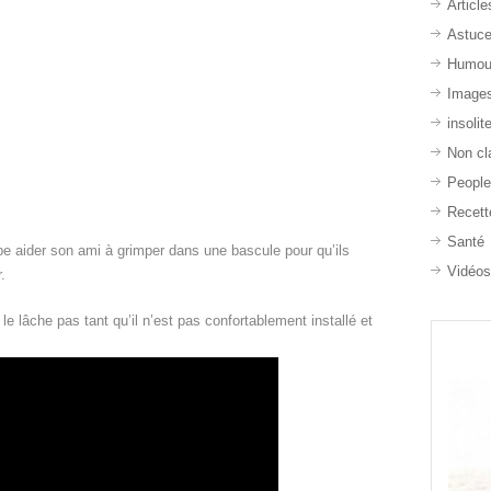
Article
Astuc
Humou
Image
insolit
Non cl
Peopl
Recett
Santé
ipe aider son ami à grimper dans une bascule pour qu’ils
Vidéo
.
e le lâche pas tant qu’il n’est pas confortablement installé et