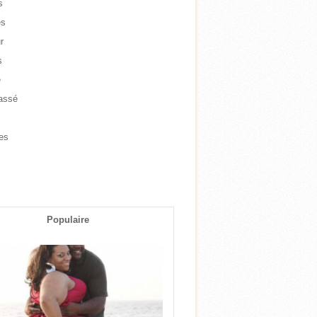
s
es
r
s
e
assé
e
es
s
Populaire