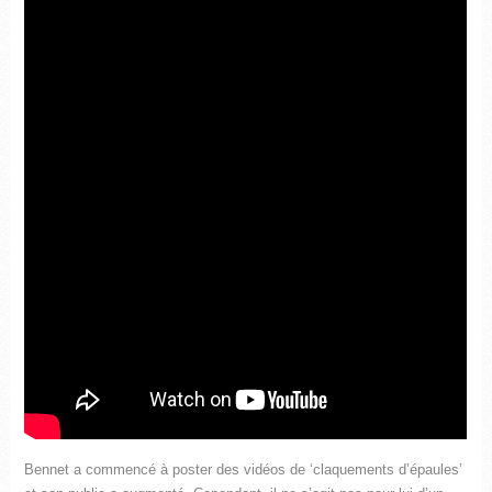
Bennet a commencé à poster des vidéos de ‘claquements d’épaules’