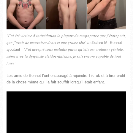
‘J’ai été victime d’intimidation la plupart du temps parce que j’étais petit,
que j’avais de mauvaises dents et une grosse tête’
a déclaré M. Bennet
‘J’ai accepté cette maladie parce qu’elle est vraiment géniale,
ajoutant :
même avec la dysplasie cléidocrânienne, je suis encore capable de tout
faire’
Les amis de Bennet l’ont encouragé à rejoindre TikTok et à tirer profit
de la chose même qui l’a fait souffrir lorsqu’il était enfant.