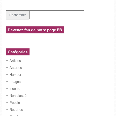
Devenez fan de notre page FB
Catégories
Articles
Astuces
Humour
Images
insolite
Non classé
People
Recettes