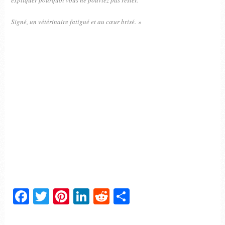
Signé, un vétérinaire fatigué et au cœur brisé. »
Facebook
Twitter
Pinterest
LinkedIn
Reddit
Partager