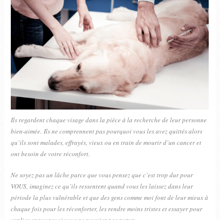
Ils regardent chaque visage dans la pièce à la recherche de leur personne
bien-aimée. Ils ne comprennent pas pourquoi vous les avez quittés alors
qu’ils sont malades, effrayés, vieux ou en train de mourir d’un cancer et
ont besoin de votre réconfort.
Ne soyez pas un lâche parce que vous pensez que c’est trop dur pour
VOUS, imaginez ce qu’ils ressentent quand vous les laissez dans leur
période la plus vulnérable et que des gens comme moi font de leur mieux à
chaque fois pour les réconforter, les rendre moins tristes et essayer pour
expliquer pourquoi vous ne pouviez pas rester.