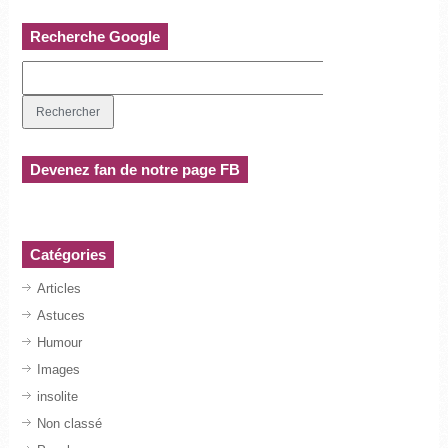
Recherche Google
Devenez fan de notre page FB
Catégories
Articles
Astuces
Humour
Images
insolite
Non classé